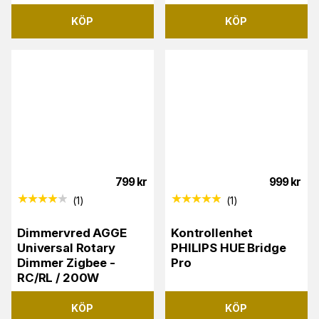
KÖP
KÖP
799
kr
999
kr
(
1
)
(
1
)
Dimmervred AGGE
Kontrollenhet
Universal Rotary
PHILIPS HUE Bridge
Dimmer Zigbee -
Pro
RC/RL / 200W
KÖP
KÖP