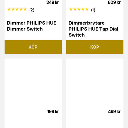
249
kr
609
kr
(
2
)
(
1
)
Dimmer PHILIPS HUE
Dimmerbrytare
Dimmer Switch
PHILIPS HUE Tap Dial
Switch
KÖP
KÖP
199
kr
499
kr