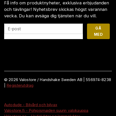
Få info om produktnyheter, exklusiva erbjudanden
och tävlingar! Nyhetsbrev skickas högst varannan
vecka. Du kan avsäga dig tjänsten när du vill.
GÅ
E-post
MED
©
2026
Valostore /
Handshake Sweden AB
|
556974-8238
|
Registerutdrag
Autodude - Bilvård och bilvax
Valostore.fi - Pohjoismaiden suurin valokauppa