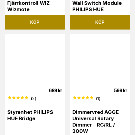
Fjärrkontroll WIZ
Wall Switch Module
Wizmote
PHILIPS HUE
KÖP
KÖP
689
kr
599
kr
(
2
)
(
1
)
Styrenhet PHILIPS
Dimmervred AGGE
HUE Bridge
Universal Rotary
Dimmer - RC/RL /
300W