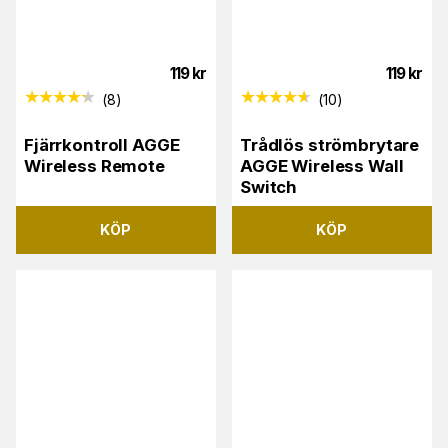
119
kr
119
kr
(
8
)
(
10
)
Fjärrkontroll AGGE
Trådlös strömbrytare
Wireless Remote
AGGE Wireless Wall
Switch
KÖP
KÖP