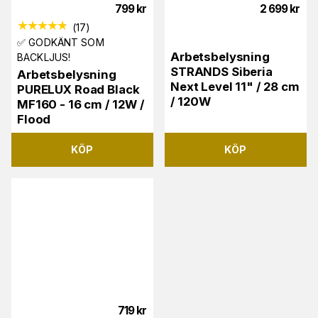
799
kr
2 699
kr
(
17
)
✅ GODKÄNT SOM
Arbetsbelysning
BACKLJUS!
STRANDS Siberia
Arbetsbelysning
Next Level 11" / 28 cm
PURELUX Road Black
/ 120W
MF160 - 16 cm / 12W /
Flood
KÖP
KÖP
719
kr