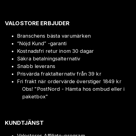
VALOSTORE ERBJUDER
Branschens bästa varumärken
“Nöjd Kund” -garanti
Kostnadsfri retur inom 30 dagar
Säkra betalningsalternativ
Snabb leverans
Prisvärda fraktalternativ från 39 kr
Fri frakt när ordervärde överstiger 1849 kr
Obs!
"
PostNord - Hämta hos ombud eller i
paketbox
"
KUNDTJÄNST
Valostores Affiliate-program