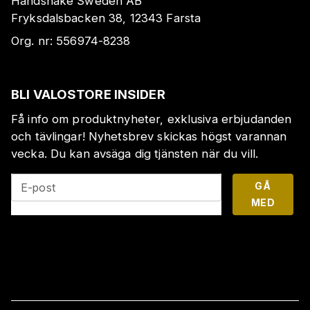
Handshake Sweden AB
Fryksdalsbacken 38, 12343 Farsta
Org. nr:
556974-8238
BLI VALOSTORE INSIDER
Få info om produktnyheter, exklusiva erbjudanden
och tävlingar! Nyhetsbrev skickas högst varannan
vecka. Du kan avsäga dig tjänsten när du vill.
GÅ
E-post
MED