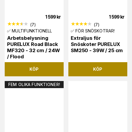
1 599
kr
1 599
kr
(
7
)
(
7
)
✅ MULTIFUNKTIONELL
✅ FÖR SNÖSKOTRAR!
Arbetsbelysning
Extraljus för
PURELUX Road Black
Snöskoter PURELUX
MF320 - 32 cm / 24W
SM250 - 39W / 25 cm
/ Flood
KÖP
KÖP
FEM OLIKA FUNKTIONER!