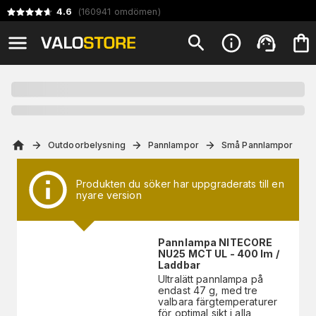
4.6
(
160941
omdömen
)
Outdoorbelysning
Pannlampor
Små Pannlampor
Produkten du söker har uppgraderats till en
nyare version
Pannlampa NITECORE
NU25 MCT UL - 400 lm /
Laddbar
Ultralätt pannlampa på
endast 47 g, med tre
valbara färgtemperaturer
för optimal sikt i alla