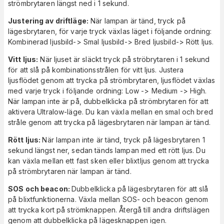
strömbrytaren längst ned i 1 sekund.
Justering av driftläge:
När lampan är tänd, tryck på
lägesbrytaren, för varje tryck växlas läget i följande ordning:
Kombinerad ljusbild-> Smal ljusbild-> Bred ljusbild-> Rött ljus.
Vitt ljus:
När ljuset är släckt tryck på ströbrytaren i 1 sekund
för att slå på kombinationsstrålen för vitt ljus. Justera
ljusflödet genom att trycka på strömbrytaren, ljusflödet växlas
med varje tryck i följande ordning: Low -> Medium -> High.
När lampan inte är på, dubbelklicka på strömbrytaren för att
aktivera Ultralow-läge. Du kan växla mellan en smal och bred
stråle genom att trycka på lägesbrytaren när lampan är tänd.
Rött ljus:
När lampan inte är tänd, tryck på lägesbrytaren 1
sekund längst ner, sedan tänds lampan med ett rött ljus. Du
kan växla mellan ett fast sken eller blixtljus genom att trycka
på strömbrytaren när lampan är tänd.
SOS och beacon:
Dubbelklicka på lägesbrytaren för att slå
på blixtfunktionerna. Växla mellan SOS- och beacon genom
att trycka kort på strömknappen. Återgå till andra driftslägen
genom att dubbelklicka på lägesknappen igen.