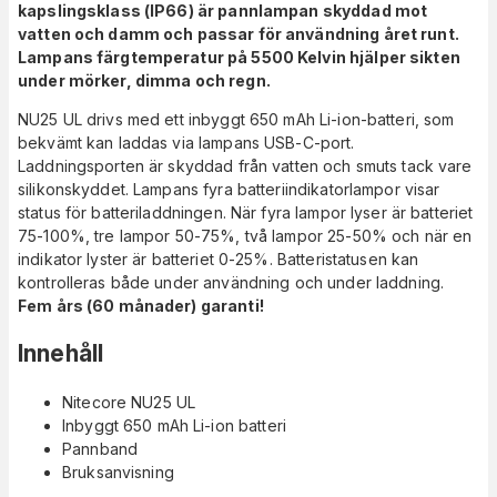
kapslingsklass (IP66) är pannlampan skyddad mot
vatten och damm och passar för användning året runt.
Lampans färgtemperatur på 5500 Kelvin hjälper sikten
under mörker, dimma och regn.
NU25 UL drivs med ett inbyggt 650 mAh Li-ion-batteri, som
bekvämt kan laddas via lampans USB-C-port.
Laddningsporten är skyddad från vatten och smuts tack vare
silikonskyddet. Lampans fyra batteriindikatorlampor visar
status för batteriladdningen. När fyra lampor lyser är batteriet
75-100%, tre lampor 50-75%, två lampor 25-50% och när en
indikator lyster är batteriet 0-25%. Batteristatusen kan
kontrolleras både under användning och under laddning.
Fem års (60 månader) garanti!
Innehåll
Nitecore NU25 UL
Inbyggt 650 mAh Li-ion batteri
Pannband
Bruksanvisning