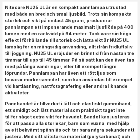
Nitecore NU25 UL är en kompakt pannlampa utrustad
med både en bred och smal ljusbild. Trots sin kompakta
storlek och vikt på endast 45 gram, producerar
pannlampan ett imponerande maximalt ljusflöde på 400
lumen med en räckvidd på 64 meter. Tack vare sin höga
effekt i förhållande till storlek och lätta vikt är NU25 UL
lämplig för en mångsidig använding, allt ifrån fridluftsliv
till joggning. NU25 UL erbjuder en brinntid från nästan tre
timmar till upp till 45 timmar. På så sätt kan den även tas
med på långa vandringar, eller till exempel längre
löprundor. Pannlampan har även ett rött ljus som
bevarar mörkerseendet, som kan användas till exempel
vid kartläsning, nattfotografering eller andra liknande
aktiviteter.
Pannbandet är tillverkat i lätt och elastiskt gummiband,
ett smidigt och lätt material som praktiskt taget inte
tillför något extra vikt för huvudet. Bandet kan justeras
för att passa alla storlekar, barn som vuxna, med hjälp
av ett bekvämt spännlås och tar bara några sekunder att
justera. Med sitt slitstarka material (polykarbonat) och