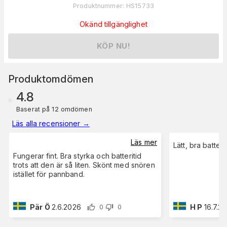
Produktnummer
:
HS15733
Okänd tillgänglighet
KÖP NU!
Produktomdömen
4.8
Baserat på 12 omdömen
Läs alla recensioner
→
Läs mer
Lätt, bra batteri
Fungerar fint. Bra styrka och batteritid
trots att den är så liten. Skönt med snören
istället för pannband.
Pär Ö
2.6.2026
H P
16.7.2
0
0