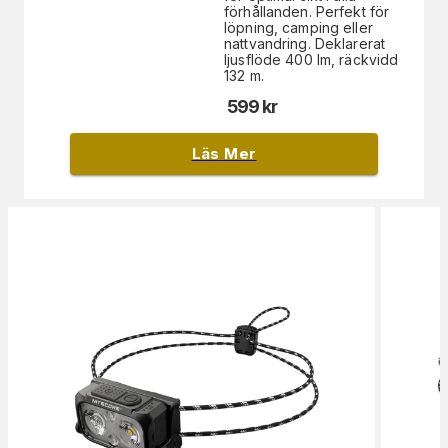
förhållanden. Perfekt för
löpning, camping eller
nattvandring. Deklarerat
ljusflöde 400 lm, räckvidd
132 m.
599
kr
Läs Mer