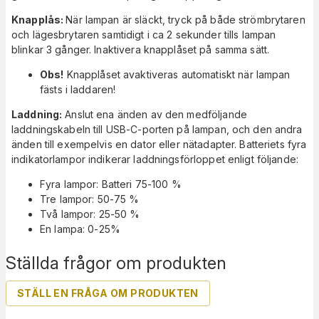
Knapplås:
När lampan är släckt, tryck på både strömbrytaren
och lägesbrytaren samtidigt i ca 2 sekunder tills lampan
blinkar 3 gånger. Inaktivera knapplåset på samma sätt.
Obs!
Knapplåset avaktiveras automatiskt när lampan
fästs i laddaren!
Laddning:
Anslut ena änden av den medföljande
laddningskabeln till USB-C-porten på lampan, och den andra
änden till exempelvis en dator eller nätadapter. Batteriets fyra
indikatorlampor indikerar laddningsförloppet enligt följande:
Fyra lampor: Batteri 75-100 %
Tre lampor: 50-75 %
Två lampor: 25-50 %
En lampa: 0-25%
Ställda frågor om produkten
STÄLL EN FRÅGA OM PRODUKTEN