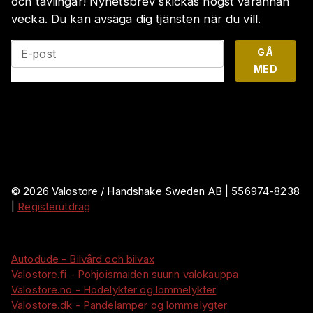
och tävlingar! Nyhetsbrev skickas högst varannan
vecka. Du kan avsäga dig tjänsten när du vill.
GÅ
E-post
MED
©
2026
Valostore /
Handshake Sweden AB
|
556974-8238
|
Registerutdrag
Autodude - Bilvård och bilvax
Valostore.fi - Pohjoismaiden suurin valokauppa
Valostore.no - Hodelykter og lommelykter
Valostore.dk - Pandelamper og lommelygter