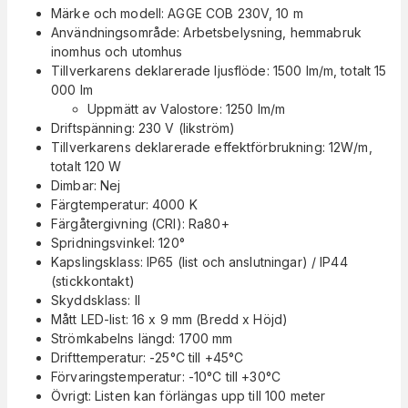
Märke och modell: AGGE COB 230V, 10 m
Användningsområde: Arbetsbelysning, hemmabruk
inomhus och utomhus
Tillverkarens deklarerade ljusflöde: 1500 lm/m, totalt 15
000 lm
Uppmätt av Valostore: 1250 lm/m
Driftspänning: 230 V (likström)
Tillverkarens deklarerade effektförbrukning: 12W/m,
totalt 120 W
Dimbar: Nej
Färgtemperatur: 4000 K
Färgåtergivning (CRI): Ra80+
Spridningsvinkel: 120°
Kapslingsklass: IP65 (list och anslutningar) / IP44
(stickkontakt)
Skyddsklass: II
Mått LED-list: 16 x 9 mm (Bredd x Höjd)
Strömkabelns längd: 1700 mm
Drifttemperatur: -25°C till +45°C
Förvaringstemperatur: -10°C till +30°C
Övrigt: Listen kan förlängas upp till 100 meter