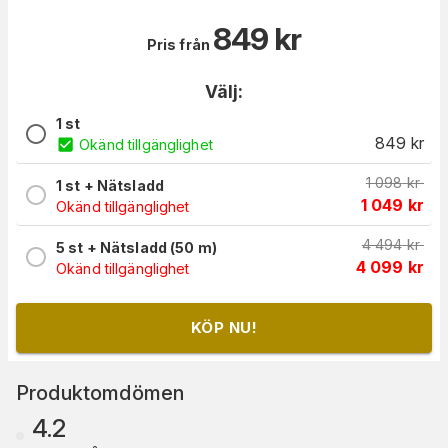
849
kr
Pris från
Välj:
1 st
849
kr
Okänd tillgänglighet
1 098
kr
1 st + Nätsladd
1 049
kr
Okänd tillgänglighet
4 494
kr
5 st + Nätsladd (50 m)
4 099
kr
Okänd tillgänglighet
KÖP NU!
Produktomdömen
4.2