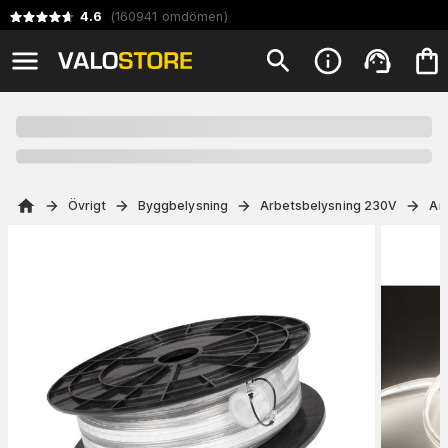
4.6
(
160941
omdömen
)
Övrigt
Byggbelysning
Arbetsbelysning 230V
Ar