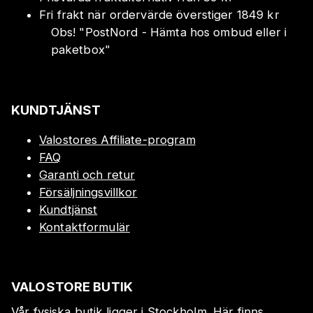
Fri frakt när ordervärde överstiger 1849 kr
Obs!
"
PostNord - Hämta hos ombud eller i
paketbox
"
KUNDTJÄNST
Valostores Affiliate-program
FAQ
Garanti och retur
Försäljningsvillkor
Kundtjänst
Kontaktformulär
VALOSTORE BUTIK
Vår fysiska butik ligger i Stockholm. Här finns