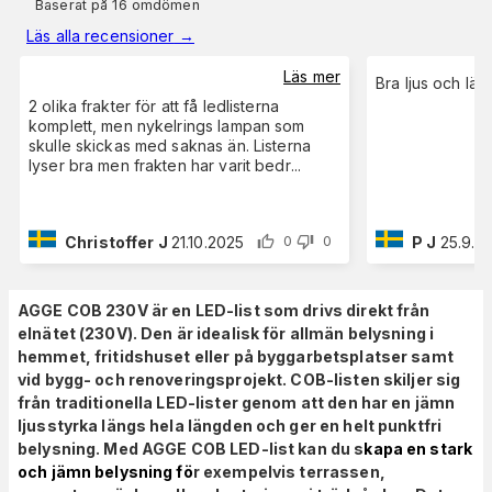
Baserat på 16 omdömen
Läs alla recensioner
→
Läs mer
Bra ljus och lätt
2 olika frakter för att få ledlisterna
komplett, men nykelrings lampan som
skulle skickas med saknas än. Listerna
lyser bra men frakten har varit bedr
...
Christoffer J
21.10.2025
P J
25.9.2
0
0
AGGE COB 230V är en LED-list som drivs direkt från
elnätet (230V). Den är idealisk för allmän belysning i
hemmet, fritidshuset eller på byggarbetsplatser samt
vid bygg- och renoveringsprojekt. COB-listen skiljer sig
från traditionella LED-lister genom att den har en jämn
ljusstyrka längs hela längden och ger en helt punktfri
belysning. Med AGGE COB LED-list kan du s
kapa en stark
och jämn belysning fö
r exempelvis terrassen,