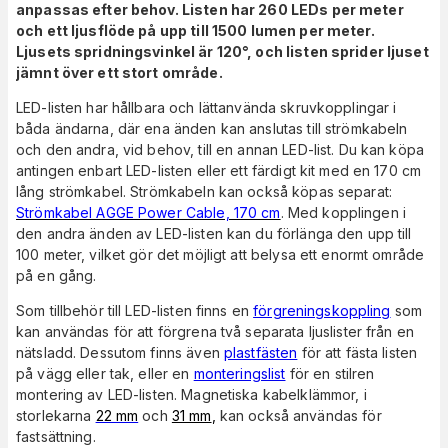
anpassas efter behov. Listen har 260 LEDs per meter
och ett ljusflöde på upp till 1500 lumen per meter.
Ljusets spridningsvinkel är 120°, och listen sprider ljuset
jämnt över ett stort område.
LED-listen har hållbara och lättanvända skruvkopplingar i
båda ändarna, där ena änden kan anslutas till strömkabeln
och den andra, vid behov, till en annan LED-list. Du kan köpa
antingen enbart LED-listen eller ett färdigt kit med en 170 cm
lång strömkabel. Strömkabeln kan också köpas separat:
Strömkabel AGGE Power Cable, 170 cm
. Med kopplingen i
den andra änden av LED-listen kan du förlänga den upp till
100 meter, vilket gör det möjligt att belysa ett enormt område
på en gång.
Som tillbehör till LED-listen finns en
förgreningskoppling
som
kan användas för att förgrena två separata ljuslister från en
nätsladd. Dessutom finns även
plastfästen
för att fästa listen
på vägg eller tak, eller en
monteringslist
för en stilren
montering av LED-listen. Magnetiska kabelklämmor, i
storlekarna
22 mm
och
31 mm
,
kan också användas för
fastsättning.