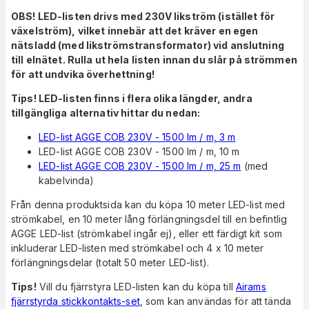
OBS! LED-listen drivs med 230V likström (istället för
växelström), vilket innebär att det kräver en egen
nätsladd (med likströmstransformator) vid anslutning
till elnätet. Rulla ut hela listen innan du slår på strömmen
för att undvika överhettning!
Tips! LED-listen finns i flera olika längder, andra
tillgängliga alternativ hittar du nedan:
LED-list AGGE COB 230V - 1500 lm / m, 3 m
LED-list AGGE COB 230V - 1500 lm / m, 10 m
LED-list AGGE COB 230V - 1500 lm / m, 25 m
(med
kabelvinda)
Från denna produktsida kan du köpa 10 meter LED-list med
strömkabel, en 10 meter lång förlängningsdel till en befintlig
AGGE LED-list (strömkabel ingår ej), eller ett färdigt kit som
inkluderar LED-listen med strömkabel och 4 x 10 meter
förlängningsdelar (totalt 50 meter LED-list).
Tips!
Vill du fjärrstyra LED-listen kan du köpa till
Airams
fjärrstyrda stickkontakts-set
, som kan användas för att tända