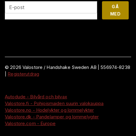
GÅ
E-post
MED
©
2026
Valostore /
Handshake Sweden AB
|
556974-8238
|
Registerutdrag
Autodude - Bilvård och bilvax
Valostore.fi - Pohjoismaiden suurin valokauppa
Valostore.no - Hodelykter og lommelykter
Valostore.dk - Pandelamper og lommelygter
Valostore.com - Europe