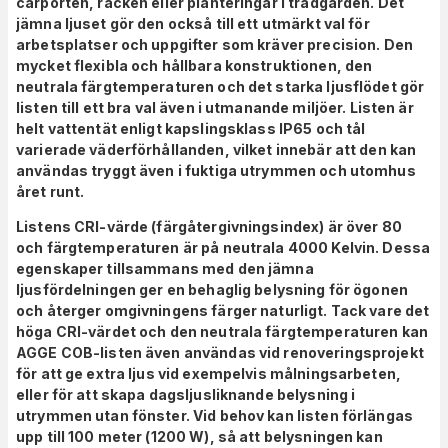
carporten, räcken eller planteringar i trädgården. Det
jämna ljuset gör den också till ett utmärkt val för
arbetsplatser och uppgifter som kräver precision. Den
mycket flexibla och hållbara konstruktionen, den
neutrala färgtemperaturen och det starka ljusflödet gör
listen till ett bra val även i utmanande miljöer. Listen är
helt vattentät enligt kapslingsklass IP65 och tål
varierade väderförhållanden, vilket innebär att den kan
användas tryggt även i fuktiga utrymmen och utomhus
året runt.
Listens CRI-värde (färgåtergivningsindex) är över 80
och färgtemperaturen är på neutrala 4000 Kelvin. Dessa
egenskaper tillsammans med den jämna
ljusfördelningen ger en behaglig belysning för ögonen
och återger omgivningens färger naturligt. Tack vare det
höga CRI-värdet och den neutrala färgtemperaturen kan
AGGE COB-listen även användas vid renoveringsprojekt
för att ge extra ljus vid exempelvis målningsarbeten,
eller för att skapa dagsljusliknande belysning i
utrymmen utan fönster. Vid behov kan listen förlängas
upp till 100 meter (1200 W), så att belysningen kan