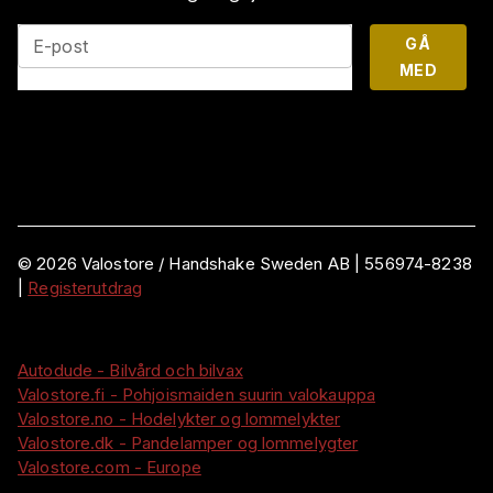
GÅ
E-post
MED
©
2026
Valostore /
Handshake Sweden AB
|
556974-8238
|
Registerutdrag
Autodude - Bilvård och bilvax
Valostore.fi - Pohjoismaiden suurin valokauppa
Valostore.no - Hodelykter og lommelykter
Valostore.dk - Pandelamper og lommelygter
Valostore.com - Europe