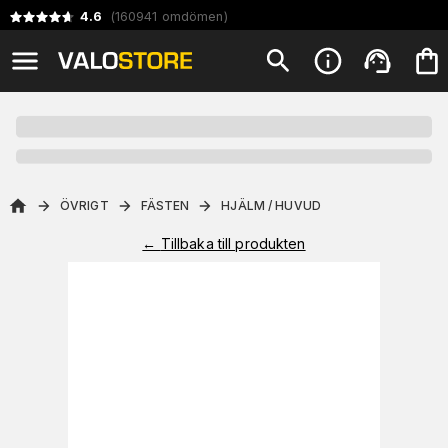
4.6
(
160941
omdömen
)
ÖVRIGT
FÄSTEN
HJÄLM / HUVUD
←
Tillbaka till produkten