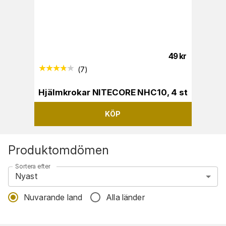
49
kr
(
7
)
Hjälmkrokar NITECORE NHC10, 4 st
KÖP
Produktomdömen
Sortera efter
Nyast
Nuvarande land
Alla länder