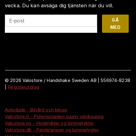
vecka. Du kan avsäga dig tjänsten när du vill.
GÅ
E-post
MED
©
2026
Valostore /
Handshake Sweden AB
|
556974-8238
|
Registerutdrag
Autodude - Bilvård och bilvax
Valostore.fi - Pohjoismaiden suurin valokauppa
Valostore.no - Hodelykter og lommelykter
Valostore.dk - Pandelamper og lommelygter