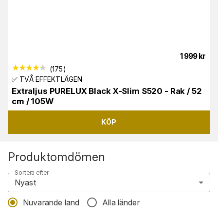
1 999
kr
(
175
)
✅ TVÅ EFFEKTLÄGEN
Extraljus PURELUX Black X-Slim S520 - Rak / 52
cm / 105W
KÖP
Produktomdömen
Sortera efter
Nyast
Nuvarande land
Alla länder