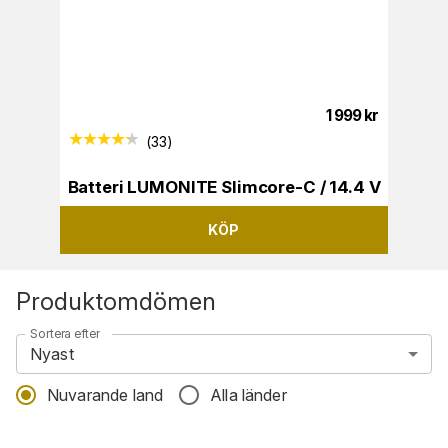
1 999
kr
(
33
)
Batteri LUMONITE Slimcore-C / 14.4 V
KÖP
Produktomdömen
Sortera efter
Nyast
Nuvarande land
Alla länder