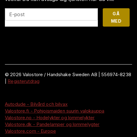
GÅ
E-post
MED
©
2026
Valostore /
Handshake Sweden AB
|
556974-8238
|
Registerutdrag
Autodude - Bilvård och bilvax
Valostore.fi - Pohjoismaiden suurin valokauppa
Valostore.no - Hodelykter og lommelykter
Valostore.dk - Pandelamper og lommelygter
Valostore.com - Europe