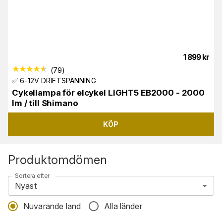
1 899
kr
(
79
)
✅ 6-12V DRIFTSPÄNNING
Cykellampa för elcykel LIGHT5 EB2000 - 2000
lm / till Shimano
KÖP
Produktomdömen
Sortera efter
Nyast
Nuvarande land
Alla länder