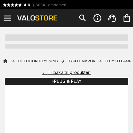
4.6
(
160941
omdömen
)
OUTDOORBELYSNING
CYKELLAMPOR
ELCYKELLAMP
←
Tillbaka till produkten
⚡️PLUG & PLAY