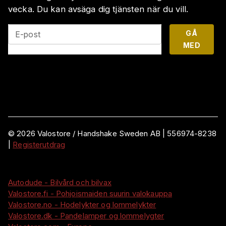
vecka. Du kan avsäga dig tjänsten när du vill.
GÅ
E-post
MED
©
2026
Valostore /
Handshake Sweden AB
|
556974-8238
|
Registerutdrag
Autodude - Bilvård och bilvax
Valostore.fi - Pohjoismaiden suurin valokauppa
Valostore.no - Hodelykter og lommelykter
Valostore.dk - Pandelamper og lommelygter