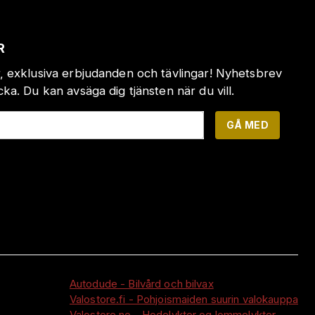
R
, exklusiva erbjudanden och tävlingar! Nyhetsbrev
a. Du kan avsäga dig tjänsten när du vill.
GÅ MED
Autodude - Bilvård och bilvax
Valostore.fi - Pohjoismaiden suurin valokauppa
Valostore.no - Hodelykter og lommelykter