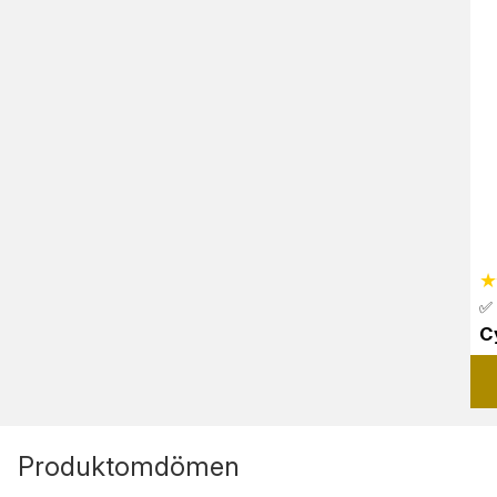
✅
C
Produktomdömen