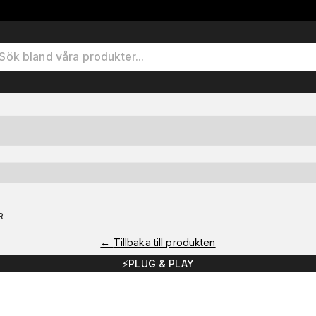
R
←
Tillbaka till produkten
⚡️PLUG & PLAY