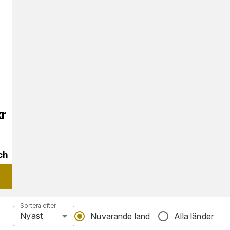
kr
ch
Sortera efter
Nyast
Nuvarande land
Alla länder