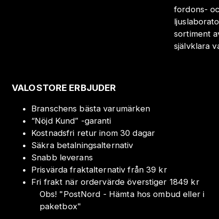
fordons- oc
ljuslaborat
sortiment a
självklara 
VALOSTORE ERBJUDER
Branschens bästa varumärken
“Nöjd Kund” -garanti
Kostnadsfri retur inom 30 dagar
Säkra betalningsalternativ
Snabb leverans
Prisvärda fraktalternativ från 39 kr
Fri frakt när ordervärde överstiger 1849 kr
Obs!
"
PostNord - Hämta hos ombud eller i
paketbox
"