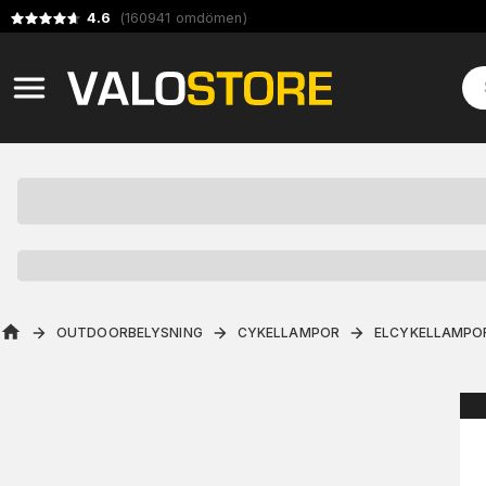
4.6
(
160941
omdömen
)
OUTDOORBELYSNING
CYKELLAMPOR
ELCYKELLAMPO