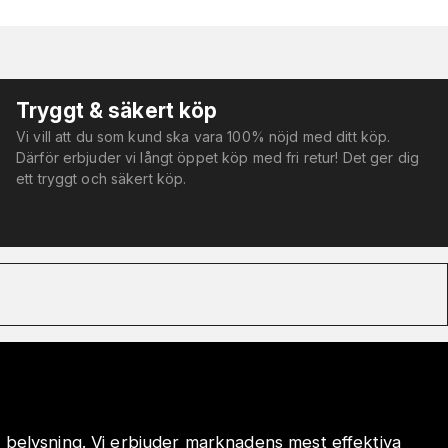
Tryggt & säkert köp
Vi vill att du som kund ska vara 100% nöjd med ditt köp.
Därför erbjuder vi långt öppet köp med fri retur! Det ger dig
ett tryggt och säkert köp.
 belysning. Vi erbjuder marknadens mest effektiva