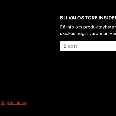
BLI VALOSTORE INSIDE
Få info om produktnyheter
skickas högst varannan veck
E-post
|
Registerutdrag