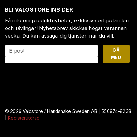
BLI VALOSTORE INSIDER
Få info om produktnyheter, exklusiva erbjudanden
och tävlingar! Nyhetsbrev skickas högst varannan
vecka. Du kan avsäga dig tjänsten när du vill.
GÅ
E-post
MED
©
2026
Valostore /
Handshake Sweden AB
|
556974-8238
|
Registerutdrag