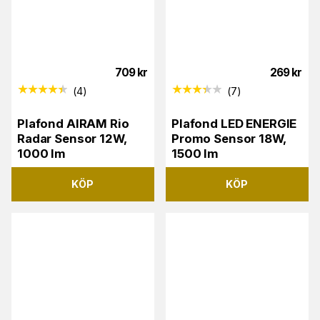
709
kr
269
kr
(
4
)
(
7
)
Plafond AIRAM Rio
Plafond LED ENERGIE
Radar Sensor 12W,
Promo Sensor 18W,
1000 lm
1500 lm
KÖP
KÖP