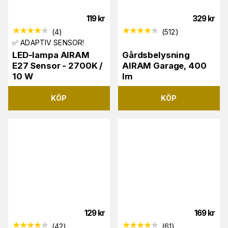
119
kr
329
kr
(
4
)
(
512
)
✅ ADAPTIV SENSOR!
LED-lampa AIRAM
Gårdsbelysning
E27 Sensor - 2700K /
AIRAM Garage, 400
10 W
lm
KÖP
KÖP
129
kr
169
kr
(
42
)
(
61
)