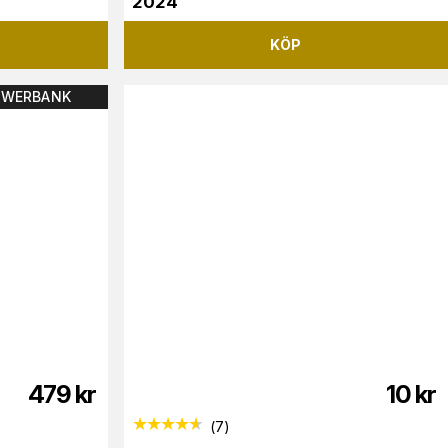
2024
KÖP
OWERBANK
479
kr
10
kr
(
7
)