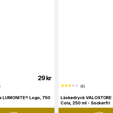
29
kr
)
(
6
)
ka LUMONITE® Logo, 750
Läskedryck VALOSTORE
Cola, 250 ml - Sockerfri