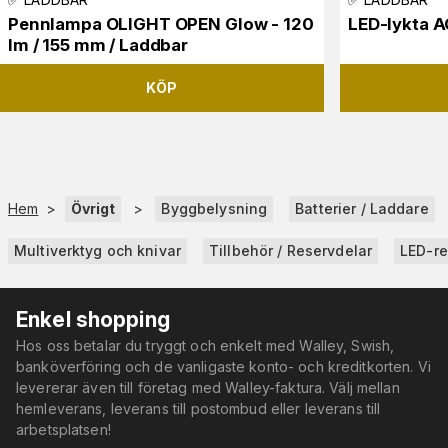
Pennlampa OLIGHT OPEN Glow - 120
LED-lykta 
lm / 155 mm / Laddbar
KÖP
Hem
>
Övrigt
>
Byggbelysning
Batterier / Laddare
Multiverktyg och knivar
Tillbehör / Reservdelar
LED-re
Enkel shopping
Hos oss betalar du tryggt och enkelt med Walley, Swish,
banköverföring och de vanligaste konto- och kreditkorten. Vi
levererar även till företag med Walley-faktura. Välj mellan
hemleverans, leverans till postombud eller leverans till
arbetsplatsen!