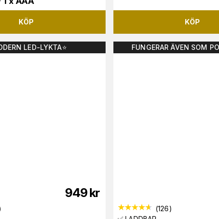
/ 1 x AAA
KÖP
KÖP
ODERN LED-LYKTA⭐️
FUNGERAR ÄVEN SOM P
949
kr
)
(
126
)
✅ LADDBAR