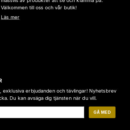
massvis av produkter att se och klämma på.
Välkommen till oss och vår butik!
Läs mer
R
, exklusiva erbjudanden och tävlingar! Nyhetsbrev
a. Du kan avsäga dig tjänsten när du vill.
GÅ MED