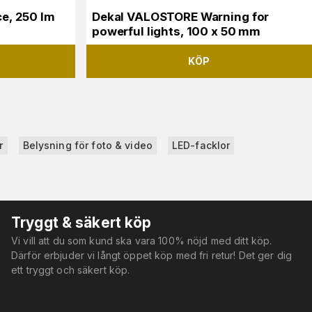
e, 250 lm
Dekal VALOSTORE Warning for
powerful lights, 100 x 50 mm
KÖP
r
Belysning för foto & video
LED-facklor
Tryggt & säkert köp
Vi vill att du som kund ska vara 100% nöjd med ditt köp.
Därför erbjuder vi långt öppet köp med fri retur! Det ger dig
ett tryggt och säkert köp.