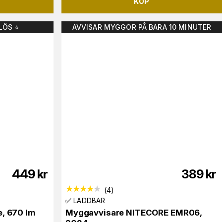
KÖP
LÖS ⭐️
AVVISAR MYGGOR PÅ BARA 10 MINUTER
449
kr
389
kr
(
4
)
✅ LADDBAR
, 670 lm
Myggavvisare NITECORE EMR06,