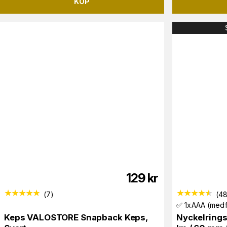
KÖP
129
kr
(
7
)
(
4
✅ 1xAAA (medf
Keps VALOSTORE Snapback Keps,
Nyckelrings