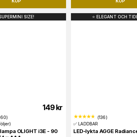
KÖP
KÖP
SUPERMINI SIZE!
⭐️ ELEGANT OCH TID
149
kr
860
)
(
136
)
öljer)
✅ LADDBAR
lampa OLIGHT i3E - 90
LED-lykta AGGE Radiance