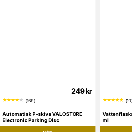
249
kr
(
169
)
(
10
Automatisk P-skiva VALOSTORE
Vattenflas
Electronic Parking Disc
ml