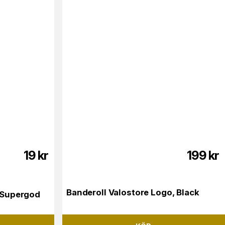
19
kr
199
kr
Banderoll Valostore Logo, Black
 Supergod