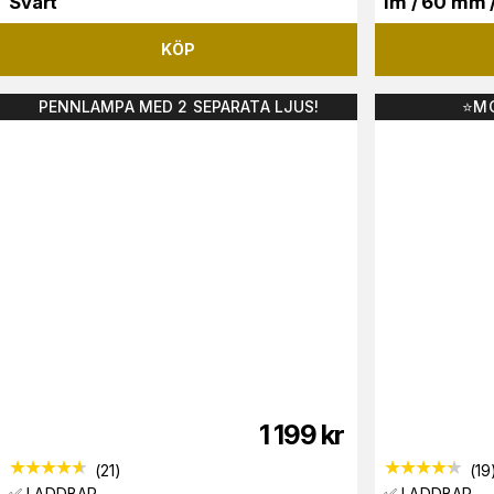
Svart
lm / 60 mm 
KÖP
PENNLAMPA MED 2 SEPARATA LJUS!
⭐️M
1 199
kr
(
21
)
(
19
✅ LADDBAR
✅ LADDBAR