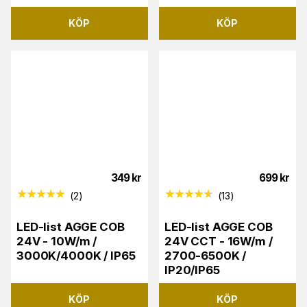
KÖP
KÖP
349
kr
699
kr
(
2
)
(
13
)
LED-list AGGE COB
LED-list AGGE COB
24V - 10W/m /
24V CCT - 16W/m /
3000K/4000K / IP65
2700-6500K /
IP20/IP65
KÖP
KÖP