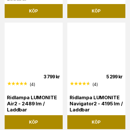
KÖP
KÖP
3 799
kr
5 299
kr
(
4
)
(
4
)
Ridlampa LUMONITE
Ridlampa LUMONITE
Air2 - 2489 lm /
Navigator2 - 4195 lm /
Laddbar
Laddbar
KÖP
KÖP