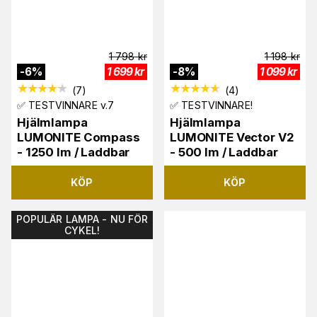
1 798
kr
1 198
kr
-
6
%
1 699
kr
-
8
%
1 099
kr
(
7
)
(
4
)
✅ TESTVINNARE v.7
✅ TESTVINNARE!
Hjälmlampa
Hjälmlampa
LUMONITE Compass
LUMONITE Vector V2
- 1250 lm / Laddbar
- 500 lm / Laddbar
KÖP
KÖP
POPULÄR LAMPA - NU FÖR
CYKEL!