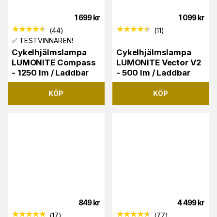
1 699
kr
1 099
kr
(
44
)
(
11
)
✅ TESTVINNAREN!
Cykelhjälmslampa
Cykelhjälmslampa
LUMONITE Compass
LUMONITE Vector V2
- 1250 lm / Laddbar
- 500 lm / Laddbar
KÖP
KÖP
849
kr
4 499
kr
(
17
)
(
77
)