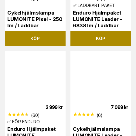
✅ LADDBART PAKET
Cykelhjälmslampa
Enduro Hjälmpaket
LUMONITE Pixel - 250
LUMONITE Leader -
lm / Laddbar
6838 lm / Laddbar
KÖP
KÖP
2 999
kr
7 099
kr
(
60
)
(
6
)
✅ FÖR ENDURO
Enduro Hjälmpaket
Cykelhjälmslampa
LUMONITE
LUMONITE Leader -