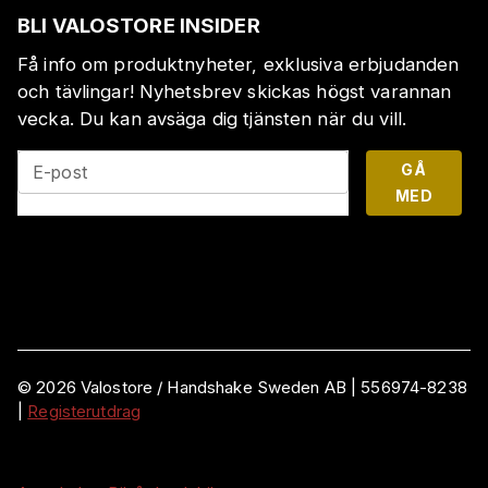
BLI VALOSTORE INSIDER
Få info om produktnyheter, exklusiva erbjudanden
och tävlingar! Nyhetsbrev skickas högst varannan
vecka. Du kan avsäga dig tjänsten när du vill.
GÅ
E-post
MED
©
2026
Valostore /
Handshake Sweden AB
|
556974-8238
|
Registerutdrag