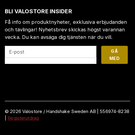
BLI VALOSTORE INSIDER
Få info om produktnyheter, exklusiva erbjudanden
och tävlingar! Nyhetsbrev skickas högst varannan
vecka. Du kan avsäga dig tjänsten när du vill.
GÅ
E-post
MED
©
2026
Valostore /
Handshake Sweden AB
|
556974-8238
|
Registerutdrag