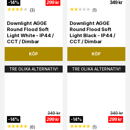
-
14
%
299
kr
349
kr
(
3
)
(
1
)
Downlight AGGE
Downlight AGGE
Round Flood Soft
Round Flood Soft
Light White - IP44 /
Light Black - IP44 /
CCT / Dimbar
CCT / Dimbar
KÖP
KÖP
TRE OLIKA ALTERNATIV!
TRE OLIKA ALTERNATIV!
349
kr
349
kr
-
14
%
299
kr
-
14
%
299
kr
(
6
)
(
1
)