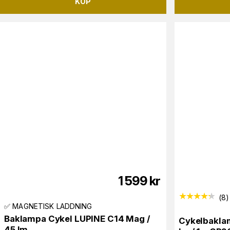
KÖP
1 599
kr
(
8
)
✅ MAGNETISK LADDNING
Baklampa Cykel LUPINE C14 Mag /
Cykelbakla
45 lm