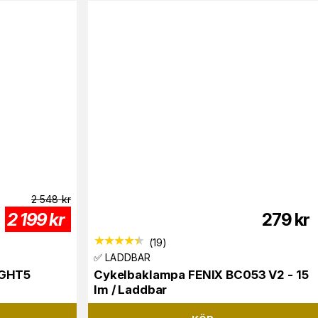
2 548
kr
2 199
kr
279
kr
(
19
)
✅ LADDBAR
IGHT5
Cykelbaklampa FENIX BC053 V2 - 15
lm / Laddbar