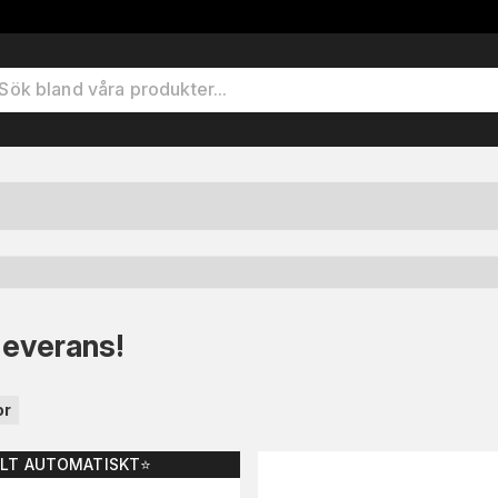
leverans!
or
ELT AUTOMATISKT⭐️