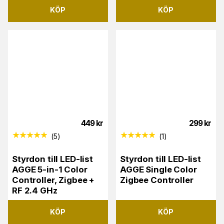
KÖP
KÖP
449
kr
299
kr
(
5
)
(
1
)
Styrdon till LED-list
Styrdon till LED-list
AGGE 5-in-1 Color
AGGE Single Color
Controller, Zigbee +
Zigbee Controller
RF 2.4 GHz
KÖP
KÖP