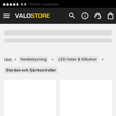
4.6
(
160941
omdömen
)
Hem
>
Hembelysning
>
LED-lister & tillbehör
>
Styrdon och fjärrkontroller