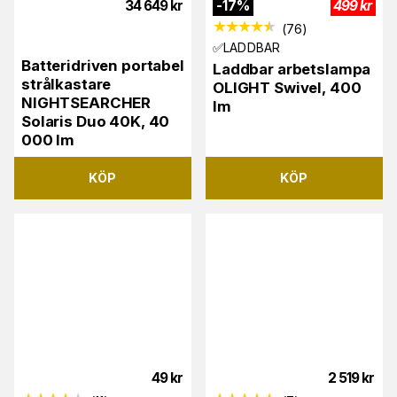
34 649
kr
-
17
%
499
kr
(
76
)
✅LADDBAR
Batteridriven portabel
Laddbar arbetslampa
strålkastare
OLIGHT Swivel, 400
NIGHTSEARCHER
lm
Solaris Duo 40K, 40
000 lm
KÖP
KÖP
49
kr
2 519
kr