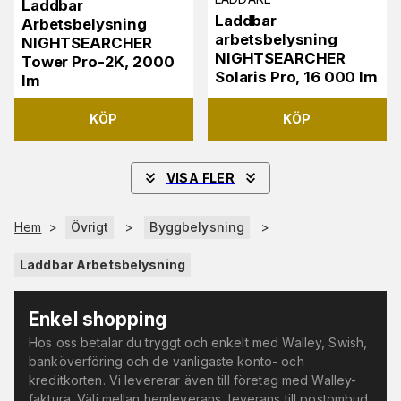
Laddbar
Laddbar
Arbetsbelysning
arbetsbelysning
NIGHTSEARCHER
NIGHTSEARCHER
Tower Pro-2K, 2000
Solaris Pro, 16 000 lm
lm
KÖP
KÖP
VISA FLER
Hem
>
Övrigt
>
Byggbelysning
>
Laddbar Arbetsbelysning
Enkel shopping
Hos oss betalar du tryggt och enkelt med Walley, Swish,
banköverföring och de vanligaste konto- och
kreditkorten. Vi levererar även till företag med Walley-
faktura. Välj mellan hemleverans, leverans till postombud