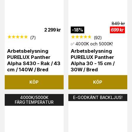
849
kr
2 299
kr
-
18
%
699
kr
(
7
)
(
92
)
✅ 4000K och 5000K!
Arbetsbelysning
Arbetsbelysning
PURELUX Panther
PURELUX Panther
Alpha S430 - Rak / 43
Alpha 30 - 15 cm /
cm / 140W / Bred
30W / Bred
KÖP
KÖP
4000K/5000K
E-GODKÄNT BACKLJUS!
FÄRGTEMPERATUR