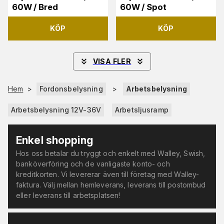
60W / Bred
60W / Spot
KÖP
KÖP
VISA FLER
Hem
>
Fordonsbelysning
>
Arbetsbelysning
Arbetsbelysning 12V-36V
Arbetsljusramp
Enkel shopping
Hos oss betalar du tryggt och enkelt med Walley, Swish,
banköverföring och de vanligaste konto- och
kreditkorten. Vi levererar även till företag med Walley-
faktura. Välj mellan hemleverans, leverans till postombud
eller leverans till arbetsplatsen!