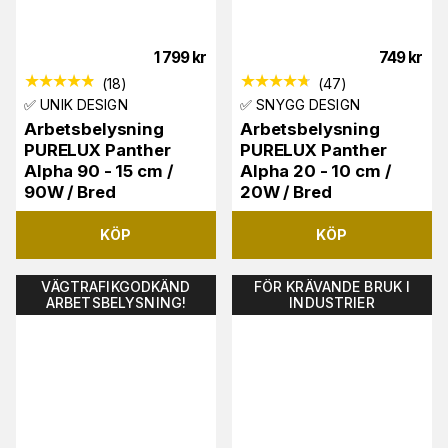
1 799
kr
749
kr
(
18
)
(
47
)
✅ UNIK DESIGN
✅ SNYGG DESIGN
Arbetsbelysning
Arbetsbelysning
PURELUX Panther
PURELUX Panther
Alpha 90 - 15 cm /
Alpha 20 - 10 cm /
90W / Bred
20W / Bred
KÖP
KÖP
VÄGTRAFIKGODKÄND
FÖR KRÄVANDE BRUK I
ARBETSBELYSNING!
INDUSTRIER