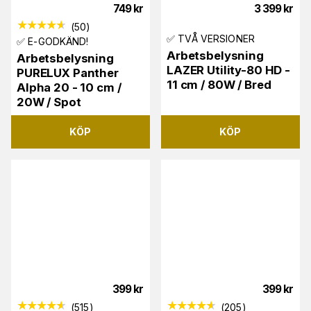
749
kr
3 399
kr
(
50
)
✅ TVÅ VERSIONER
✅ E-GODKÄND!
Arbetsbelysning
Arbetsbelysning
LAZER Utility-80 HD -
PURELUX Panther
11 cm / 80W / Bred
Alpha 20 - 10 cm /
20W / Spot
KÖP
KÖP
399
kr
399
kr
(
515
)
(
205
)