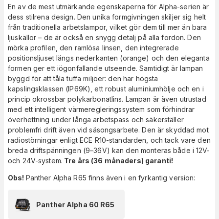
En av de mest utmärkande egenskaperna för Alpha-serien är
dess stilrena design. Den unika formgivningen skiljer sig helt
från traditionella arbetslampor, vilket gör dem till mer än bara
ljuskällor – de är också en snygg detalj på alla fordon. Den
mörka profilen, den ramlösa linsen, den integrerade
positionsljuset längs nederkanten (orange) och den eleganta
formen ger ett iögonfallande utseende. Samtidigt är lampan
byggd för att tåla tuffa miljöer: den har högsta
kapslingsklassen (IP69K), ett robust aluminiumhölje och en i
princip okrossbar polykarbonatlins. Lampan är även utrustad
med ett intelligent värmeregleringssystem som förhindrar
överhettning under långa arbetspass och säkerställer
problemfri drift även vid säsongsarbete. Den är skyddad mot
radiostörningar enligt ECE R10-standarden, och tack vare den
breda driftspänningen (9–36V) kan den monteras både i 12V-
och 24V-system.
Tre års (36 månaders) garanti!
Obs!
Panther Alpha R65 finns även i en fyrkantig version:
Panther Alpha 60 R65