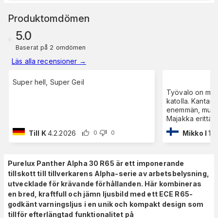
Produktomdömen
5.0
Baserat på 2 omdömen
Läs alla recensioner
→
Super hell, Super Geil
Työvalo on muka
katolla. Kantam
enemmän, mutta
Majakka erittäin
Till K
4.2.2026
Mikko I
12.
0
0
Purelux Panther Alpha 30 R65 är ett imponerande
tillskott till tillverkarens Alpha-serie av arbetsbelysning,
utvecklade för krävande förhållanden. Här kombineras
en bred, kraftfull och jämn ljusbild med ett ECE R65-
godkänt varningsljus i en unik och kompakt design som
tillför efterlängtad funktionalitet på