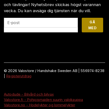
och tävlingar! Nyhetsbrev skickas högst varannan
vecka. Du kan avsäga dig tjänsten när du vill.
GÅ
E-post
MED
©
2026
Valostore /
Handshake Sweden AB
|
556974-8238
|
Registerutdrag
Autodude - Bilvård och bilvax
Valostore.fi - Pohjoismaiden suurin valokauppa
Valostore.no - Hodelykter og lommelykter