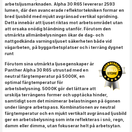
arbetsljusmarknaden. Alpha 30 R65 levererar 2593
lumen, där den avancerade reflektortekniken formar en
bred ljusbild med mjukt avgränsad vertikal spridning.
Detta innebär att ljuset riktas mot arbetsområdet utan
att orsaka onödig bländning utanför. Förutom den
utmärkta allmänbelysningen ökar de dag- och
nattgodkända varningsljuset säkerheten både vid
vägarbeten, på byggarbetsplatser och i terräng dygnet
runt
Förutom sina utmärkta ljusegenskaper är
Panther Alpha 30 R65 utrustad med en
neutral färgtemperatur på 5000K, en
optimal färgtemperatur för
arbetsbelysning. 5000K gör det lättare att
urskilja terrängens former och upptäcka hinder,
samtidigt som det minimerar belastningen på ögonen
under längre arbetspass. Kombinationen av neutral
färgtemperatur och en mjukt vertikalt avgränsad ljusbild
ger en arbetsbelysning som inte reflekteras i snö, regn,
damm eller dimma, utan fokuserar helt på arbetsytan.