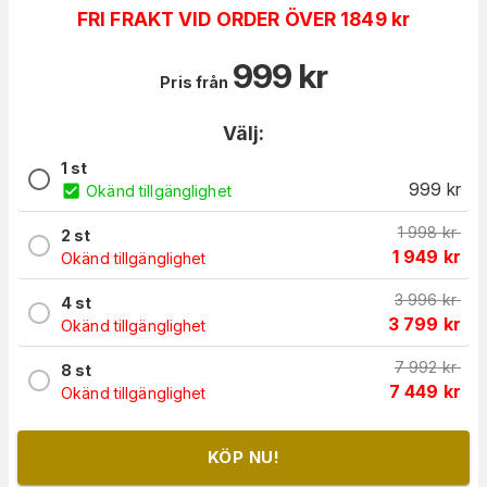
FRI FRAKT VID ORDER ÖVER 1849 kr
999
kr
Pris från
Välj:
1 st
999
kr
Okänd tillgänglighet
1 998
kr
2 st
1 949
kr
Okänd tillgänglighet
3 996
kr
4 st
3 799
kr
Okänd tillgänglighet
7 992
kr
8 st
7 449
kr
Okänd tillgänglighet
KÖP NU!