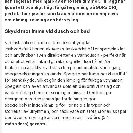
kan regleras med hjälp av en extern dimmer. I tillägg har
ljuset ett ovanligt högt färgåtergivning på 90Ra CRI,
perfekt för sysslor som kräver precision exempelvis
sminkning, rakning och hårstyling.
Skydd mot imma vid dusch och bad
Vid installation i badrum kan den inbyggda
imskyddsfunktionen aktiveras. Imskyddet håller spegeln klar
och användbar även direkt efter en varmdusch - perfekt när
du snabbt vill sminka dig, raka dig eller fixa håret. När
funktionen är aktiverad slås den på automatiskt varje gång
spegelbelysningen används. Spegeln har kapslingsklass IP44
för stänkskydd, vilket gör den lämplig för fuktiga utrymmen.
Spegeln kan även användas som ett dekorativt inslag och
vacker detalj i hemmet som ingen missar. Den kantiga
designen och den jämna ljusfördelningen gör
spegelbelysningen lämplig för i princip alla typer och
storlekar av utrymmen, och tack vare sin stora storlek skapar
den även en rymlig känsla i mindre rum.
Två års (24
månaders) garanti.