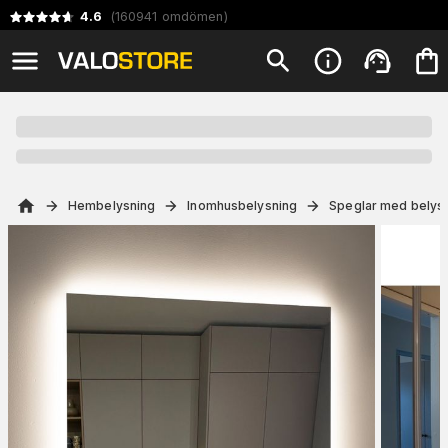
4.6
(
160941
omdömen
)
Hembelysning
Inomhusbelysning
Speglar med belys