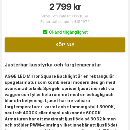
2 799
kr
Produktnummer
:
HS21058
Electrical number
:
4159972
Okänd tillgänglighet
KÖP NU!
Justerbar ljusstyrka och färgtemperatur
AGGE LED Mirror Square Backlight är en rektangulär
spegelarmatur som kombinerar modern design med
avancerad teknik. Spegeln sprider ljuset indirekt via
väggen och fyller hela rummet med en behaglig och
bländfri belysning. Ljuset har tre valbara
färgtemperaturer: varmt och stämningsfullt 3000K,
neutralt 4000K eller dagsljusliknande 6000K.
Armaturen har ett maximalt ljusflöde på 3062 lumen
och stöjder PWM-dimring vilket innebär att ljusflödet