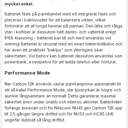
mycket enkel.
Batteriet fästs på pannbandet med ett integrerat fäste och
placeras i bakhuvudet för att balansera vikten, vilket
förhindrar att all tyngd hamnar på pannan. Den lätta och tåliga
ytan i kolfiber är dessutom helt damm- och vattentät enligt
IP68-klassning - batteriet kan till och med användas vid
simning! Batteriet är utrustat med en smart batteriindikator och
har även ett praktiskt ”bakljus” som ytterligare ökar
säkerheten. Vid behov kan batteriet dessutom användas som
powerbank, exempelvis för att ladda telefon eller hörlurar.
Performance Mode
När Carbon 12K används växlar pannlamporna automatiskt till
ett så kallat Performance Mode, där ljusstyrkan är högre och
sjunker långsammare än normalt. Detta garanterar maximal
säkerhet även under snabb och intensiv aktivitet. Batteritiden
förlängs avsevärt och för Nitecore NU45 ger Carbon 12K upp
till 2,5 gånger längre drifttid och för NU53 och HC65 UHE
ungefär dubbelt så lång drifttid.