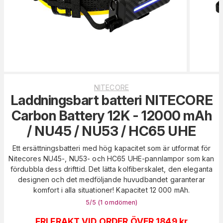
NITECORE
Laddningsbart batteri NITECORE
Carbon Battery 12K - 12000 mAh
/ NU45 / NU53 / HC65 UHE
Ett ersättningsbatteri med hög kapacitet som är utformat för
Nitecores NU45-, NU53- och HC65 UHE-pannlampor som kan
fördubbla dess drifttid. Det lätta kolfiberskalet, den eleganta
designen och det medföljande huvudbandet garanterar
komfort i alla situationer! Kapacitet 12 000 mAh.
5
/5 (
1
omdömen
)
FRI FRAKT VID ORDER ÖVER 1849 kr