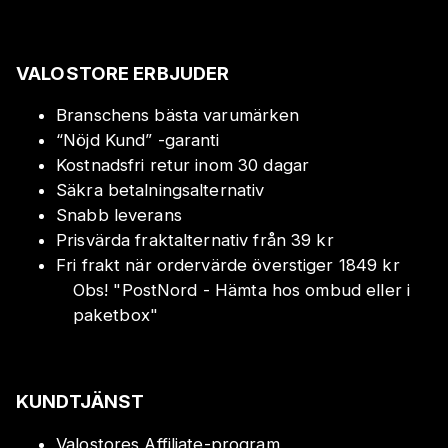
VALOSTORE ERBJUDER
Branschens bästa varumärken
“Nöjd Kund” -garanti
Kostnadsfri retur inom 30 dagar
Säkra betalningsalternativ
Snabb leverans
Prisvärda fraktalternativ från 39 kr
Fri frakt när ordervärde överstiger 1849 kr
Obs!
"
PostNord - Hämta hos ombud eller i
paketbox
"
KUNDTJÄNST
Valostores Affiliate-program