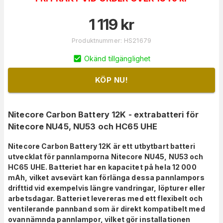
1 119
kr
Produktnummer
:
HS21679
Okänd tillgänglighet
KÖP NU!
Nitecore Carbon Battery 12K - extrabatteri för
Nitecore NU45, NU53 och HC65 UHE
Nitecore Carbon Battery 12K är ett utbytbart batteri
utvecklat för pannlamporna Nitecore NU45, NU53 och
HC65 UHE. Batteriet har en kapacitet på hela 12 000
mAh, vilket avsevärt kan förlänga dessa pannlampors
drifttid vid exempelvis längre vandringar, löpturer eller
arbetsdagar. Batteriet levereras med ett flexibelt och
ventilerande pannband som är direkt kompatibelt med
ovannämnda pannlampor, vilket gör installationen