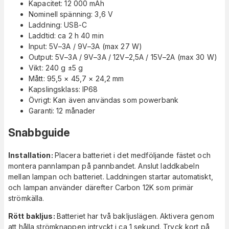
Kapacitet: 12 000 mAh
Nominell spänning: 3,6 V
Laddning: USB-C
Laddtid: ca 2 h 40 min
Input: 5V–3A / 9V–3A (max 27 W)
Output: 5V–3A / 9V–3A / 12V–2,5A / 15V–2A (max 30 W)
Vikt: 240 g ±5 g
Mått: 95,5 × 45,7 × 24,2 mm
Kapslingsklass: IP68
Övrigt: Kan även användas som powerbank
Garanti: 12 månader
Snabbguide
Installation:
Placera batteriet i det medföljande fästet och
montera pannlampan på pannbandet. Anslut laddkabeln
mellan lampan och batteriet. Laddningen startar automatiskt,
och lampan använder därefter Carbon 12K som primär
strömkälla.
Rött bakljus:
Batteriet har två bakljuslägen. Aktivera genom
att hålla strömknappen intryckt i ca 1 sekund. Tryck kort på