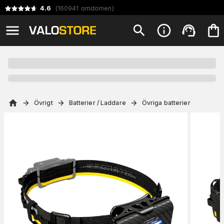
4.6
(
160941
omdömen
)
Övrigt
Batterier / Laddare
Övriga batterier