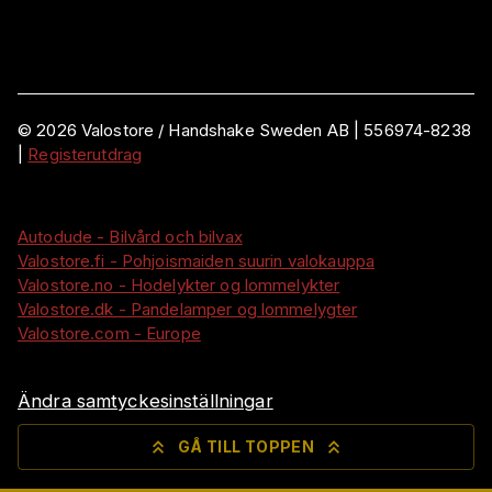
©
2026
Valostore /
Handshake Sweden AB
|
556974-8238
|
Registerutdrag
Autodude - Bilvård och bilvax
Valostore.fi - Pohjoismaiden suurin valokauppa
Valostore.no - Hodelykter og lommelykter
Valostore.dk - Pandelamper og lommelygter
Valostore.com - Europe
Ändra samtyckesinställningar
GÅ TILL TOPPEN