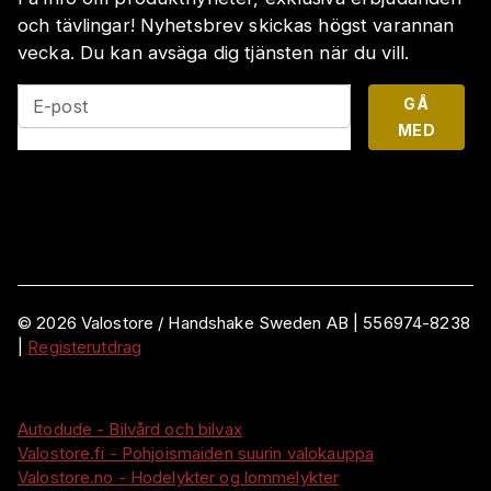
och tävlingar! Nyhetsbrev skickas högst varannan
vecka. Du kan avsäga dig tjänsten när du vill.
GÅ
E-post
MED
©
2026
Valostore /
Handshake Sweden AB
|
556974-8238
|
Registerutdrag
Autodude - Bilvård och bilvax
Valostore.fi - Pohjoismaiden suurin valokauppa
Valostore.no - Hodelykter og lommelykter