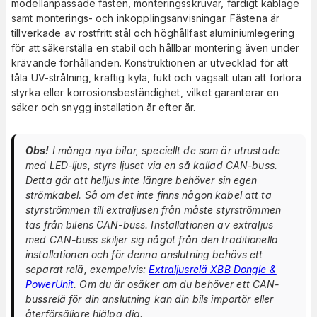
modellanpassade fästen, monteringsskruvar, färdigt kablage
samt monterings- och inkopplingsanvisningar. Fästena är
tillverkade av rostfritt stål och höghållfast aluminiumlegering
för att säkerställa en stabil och hållbar montering även under
krävande förhållanden. Konstruktionen är utvecklad för att
tåla UV-strålning, kraftig kyla, fukt och vägsalt utan att förlora
styrka eller korrosionsbeständighet, vilket garanterar en
säker och snygg installation år efter år.
Obs!
I många nya bilar, speciellt de som är utrustade
med LED-ljus, styrs ljuset via en så kallad CAN-buss.
Detta gör att helljus inte längre behöver sin egen
strömkabel. Så om det inte finns någon kabel att ta
styrströmmen till extraljusen från måste styrströmmen
tas från bilens CAN-buss. Installationen av extraljus
med CAN-buss skiljer sig något från den traditionella
installationen och för denna anslutning behövs ett
separat relä, exempelvis:
Extraljusrelä XBB Dongle &
PowerUnit
. Om du är osäker om du behöver ett CAN-
bussrelä för din anslutning kan din bils importör eller
återförsäljare hjälpa dig.