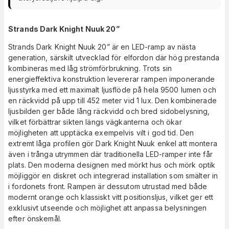
Strands Dark Knight Nuuk 20”
Strands Dark Knight Nuuk 20” är en LED-ramp av nästa
generation, särskilt utvecklad för elfordon där hög prestanda
kombineras med låg strömförbrukning. Trots sin
energieffektiva konstruktion levererar rampen imponerande
ljusstyrka med ett maximalt ljusflöde på hela 9500 lumen och
en räckvidd på upp till 452 meter vid 1 lux. Den kombinerade
ljusbilden ger både lång räckvidd och bred sidobelysning,
vilket förbättrar sikten längs vägkanterna och ökar
möjligheten att upptäcka exempelvis vilt i god tid. Den
extremt låga profilen gör Dark Knight Nuuk enkel att montera
även i trånga utrymmen där traditionella LED-ramper inte får
plats. Den moderna designen med mörkt hus och mörk optik
möjliggör en diskret och integrerad installation som smälter in
i fordonets front. Rampen är dessutom utrustad med både
modernt orange och klassiskt vitt positionsljus, vilket ger ett
exklusivt utseende och möjlighet att anpassa belysningen
efter önskemål.