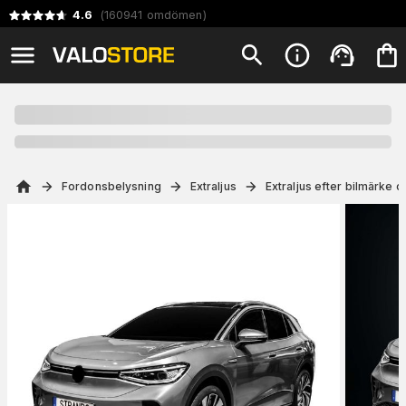
4.6
(
160941
omdömen
)
Fordonsbelysning
Extraljus
Extraljus efter bilmärke 